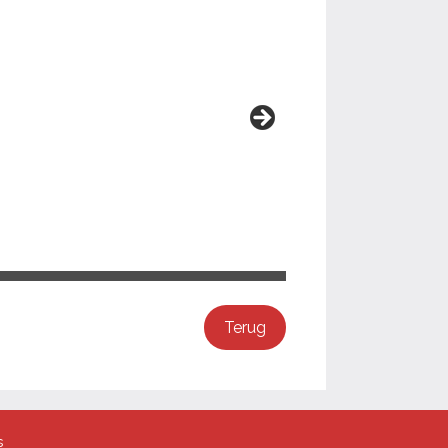
Terug
s