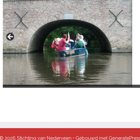
© 2026 Stichting van Nederveen
• Gebouwd met
GeneratePres