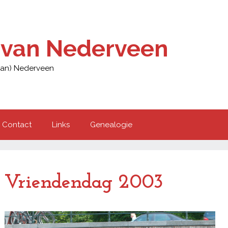
g van Nederveen
(van) Nederveen
Contact
Links
Genealogie
Vriendendag 2003