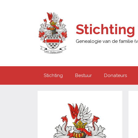
Ga
naar
de
Stichtin
inhoud
Genealogie van de familie 
Stichting
Bestuur
Donateurs