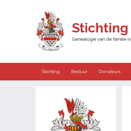
Ga
naar
de
Stichtin
inhoud
Genealogie van de familie 
Stichting
Bestuur
Donateurs